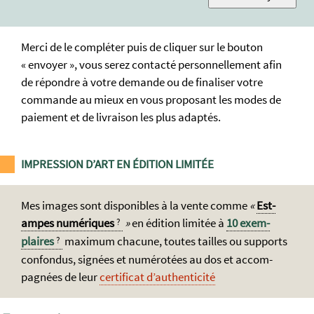
Merci de le compléter puis de cliquer sur le bouton
« envoyer », vous serez contacté personnellement afin
de répondre à votre demande ou de finaliser votre
commande au mieux en vous proposant les modes de
paiement et de livraison les plus adaptés.
IMPRESSION D’ART EN ÉDITION LIMITÉE
Mes images sont dispo­nibles à la vente com­me
Est­
ampes numé­riques
en édi­tion lim­itée à
10 exem­
plaires
maxi­mum cha­cune, toutes tailles ou sup­ports
con­fondus, si­gnées et num­érot­ées au dos et accom­
pagnées de leur
certi­ficat d’authen­ticité