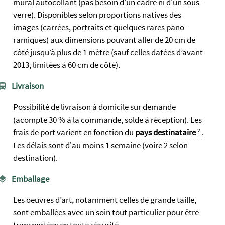
mural autocollant (pas besoin d'un cadre ni d'un sous-
verre). Dispo­nibles selon propor­tions natives des
images (carrées, portraits et quelques rares pano­
ramiques) aux dim­ensions pouvant aller de 20 cm de
côté jusqu’à plus de 1 mètre (sauf celles datées d’avant
2013, limitées à 60 cm de côté).
Livraison
Possibilité de livraison à domicile sur demande
(acompte 30 % à la commande, solde à réception). Les
frais de port varient en fonction du
pays destinataire
.
Les délais sont d'au moins 1 semaine (voire 2 selon
destination).
Emballage
Les oeuvres d’art, notamment celles de grande taille,
sont emballées avec un soin tout particulier pour être
transportées en toute sécurité.