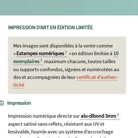
IMPRESSION D’ART EN ÉDITION LIMITÉE
Mes images sont dispo­nibles à la vente com­me
Est­ampes numé­riques
en édi­tion lim­itée à
10
exem­plaires
maxi­mum cha­cune, toutes tailles
ou sup­ports con­fondus, si­gnées et num­érot­ées au
dos et accom­pagnées de leur
certi­ficat d’authen­
ticité
Impression
Impression numérique directe sur
alu-dibond 3mm
aspect satiné sans reflets, résistant aux UV et
lessivable, fournie avec un système d’accrochage