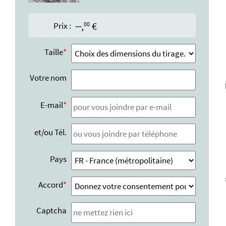
--
,
€
00
Prix :
Taille
Votre nom
E-mail
et/ou Tél.
Pays
Accord
Captcha