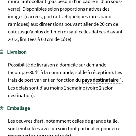
mural autocollant (pas besoin d'un cadre ni d'un sous-
verre). Dispo­nibles selon propor­tions natives des
images (carrées, portraits et quelques rares pano­
ramiques) aux dim­ensions pouvant aller de 20 cm de
côté jusqu’à plus de 1 mètre (sauf celles datées d’avant
2013, limitées à 60 cm de côté).
Livraison
Possibilité de livraison à domicile sur demande
(acompte 30 % à la commande, solde à réception). Les
frais de port varient en fonction du
pays destinataire
.
Les délais sont d'au moins 1 semaine (voire 2 selon
destination).
Emballage
Les oeuvres d’art, notamment celles de grande taille,
sont emballées avec un soin tout particulier pour être
transportées en toute sécurité.