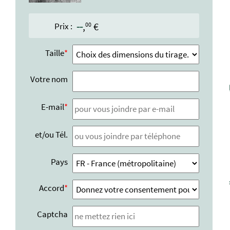
--
,
€
00
Prix :
Taille
Votre nom
E-mail
et/ou Tél.
Pays
Accord
Captcha