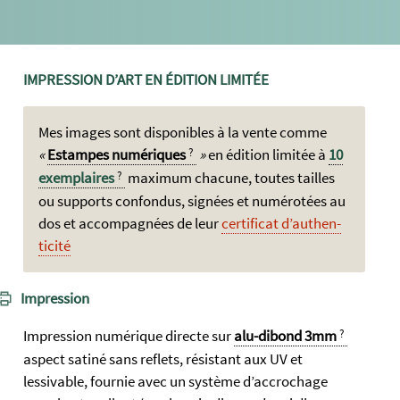
IMPRESSION D’ART EN ÉDITION LIMITÉE
Mes images sont dispo­nibles à la vente com­me
Est­ampes numé­riques
en édi­tion lim­itée à
10
exem­plaires
maxi­mum cha­cune, toutes tailles
ou sup­ports con­fondus, si­gnées et num­érot­ées au
dos et accom­pagnées de leur
certi­ficat d’authen­
ticité
Impression
Impression numérique directe sur
alu-dibond 3mm
aspect satiné sans reflets, résistant aux UV et
lessivable, fournie avec un système d’accrochage