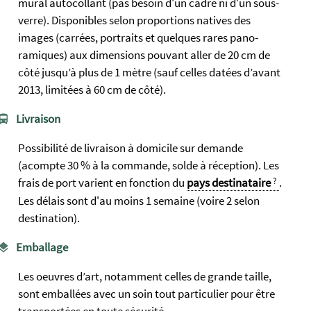
mural autocollant (pas besoin d'un cadre ni d'un sous-
verre). Dispo­nibles selon propor­tions natives des
images (carrées, portraits et quelques rares pano­
ramiques) aux dim­ensions pouvant aller de 20 cm de
côté jusqu’à plus de 1 mètre (sauf celles datées d’avant
2013, limitées à 60 cm de côté).
Livraison
Possibilité de livraison à domicile sur demande
(acompte 30 % à la commande, solde à réception). Les
frais de port varient en fonction du
pays destinataire
.
Les délais sont d'au moins 1 semaine (voire 2 selon
destination).
Emballage
Les oeuvres d’art, notamment celles de grande taille,
sont emballées avec un soin tout particulier pour être
transportées en toute sécurité.