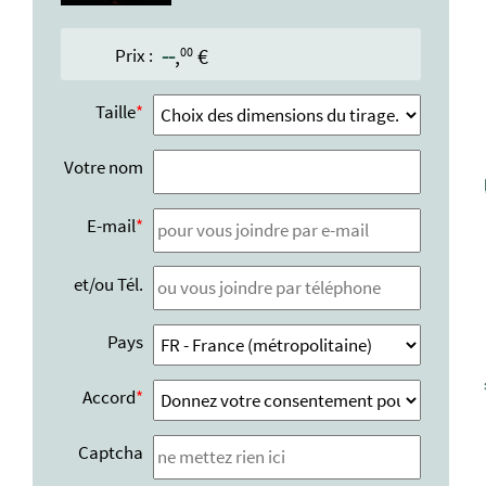
--
,
€
00
Prix :
Taille
Votre nom
E-mail
et/ou Tél.
Pays
Accord
Captcha