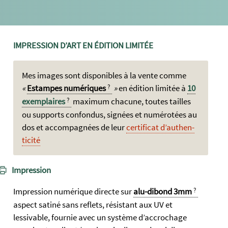
IMPRESSION D’ART EN ÉDITION LIMITÉE
Mes images sont dispo­nibles à la vente com­me
Est­ampes numé­riques
en édi­tion lim­itée à
10
exem­plaires
maxi­mum cha­cune, toutes tailles
ou sup­ports con­fondus, si­gnées et num­érot­ées au
dos et accom­pagnées de leur
certi­ficat d’authen­
ticité
Impression
Impression numérique directe sur
alu-dibond 3mm
aspect satiné sans reflets, résistant aux UV et
lessivable, fournie avec un système d’accrochage