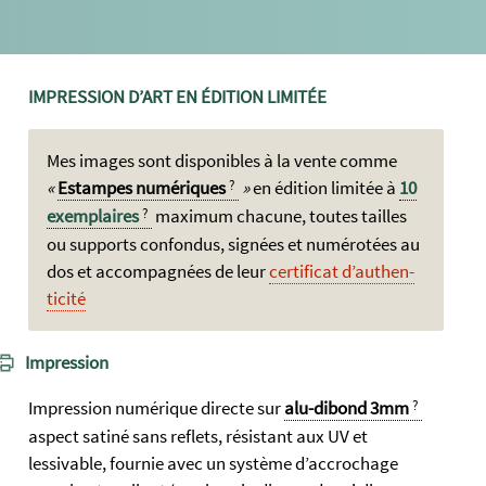
IMPRESSION D’ART EN ÉDITION LIMITÉE
Mes images sont dispo­nibles à la vente com­me
Est­ampes numé­riques
en édi­tion lim­itée à
10
exem­plaires
maxi­mum cha­cune, toutes tailles
ou sup­ports con­fondus, si­gnées et num­érot­ées au
dos et accom­pagnées de leur
certi­ficat d’authen­
ticité
Impression
Impression numérique directe sur
alu-dibond 3mm
aspect satiné sans reflets, résistant aux UV et
lessivable, fournie avec un système d’accrochage