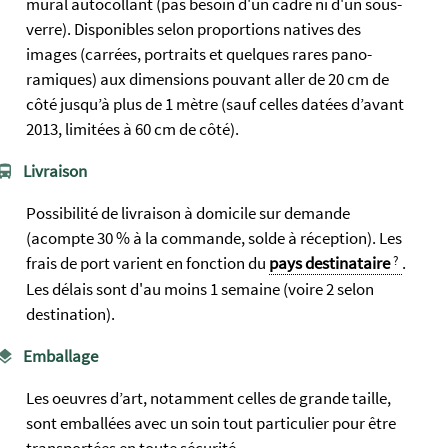
mural autocollant (pas besoin d'un cadre ni d'un sous-
verre). Dispo­nibles selon propor­tions natives des
images (carrées, portraits et quelques rares pano­
ramiques) aux dim­ensions pouvant aller de 20 cm de
côté jusqu’à plus de 1 mètre (sauf celles datées d’avant
2013, limitées à 60 cm de côté).
Livraison
Possibilité de livraison à domicile sur demande
(acompte 30 % à la commande, solde à réception). Les
frais de port varient en fonction du
pays destinataire
.
Les délais sont d'au moins 1 semaine (voire 2 selon
destination).
Emballage
Les oeuvres d’art, notamment celles de grande taille,
sont emballées avec un soin tout particulier pour être
transportées en toute sécurité.